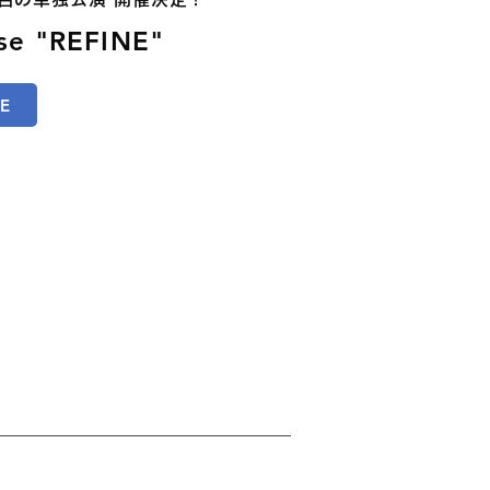
se "REFINE"
E